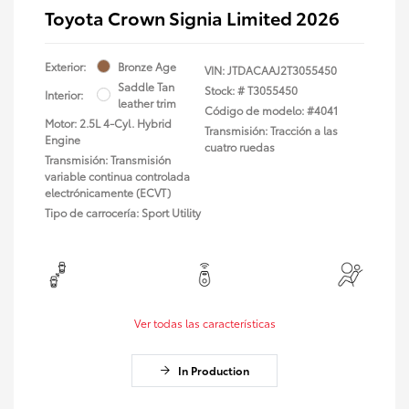
Toyota Crown Signia Limited 2026
Exterior:
Bronze Age
VIN:
JTDACAAJ2T3055450
Saddle Tan
Stock: #
T3055450
Interior:
leather trim
Código de modelo: #4041
Motor: 2.5L 4-Cyl. Hybrid
Transmisión: Tracción a las
Engine
cuatro ruedas
Transmisión: Transmisión
variable continua controlada
electrónicamente (ECVT)
Tipo de carrocería: Sport Utility
Ver todas las características
In Production