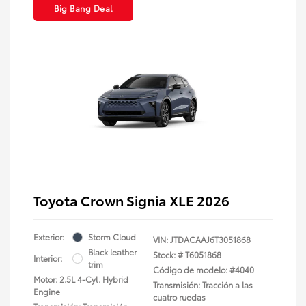
Big Bang Deal
Toyota Crown Signia XLE 2026
Exterior:
Storm Cloud
VIN:
JTDACAAJ6T3051868
Black leather
Stock: #
T6051868
Interior:
trim
Código de modelo: #4040
Motor: 2.5L 4-Cyl. Hybrid
Transmisión: Tracción a las
Engine
cuatro ruedas