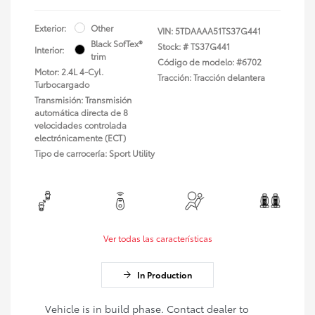
Exterior:
Other
VIN:
5TDAAAA51TS37G441
Black SofTex®
Stock: #
TS37G441
Interior:
trim
Código de modelo: #6702
Motor: 2.4L 4-Cyl.
Tracción: Tracción delantera
Turbocargado
Transmisión: Transmisión
automática directa de 8
velocidades controlada
electrónicamente (ECT)
Tipo de carrocería: Sport Utility
Ver todas las características
In Production
Vehicle is in build phase. Contact dealer to