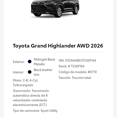
Toyota Grand Highlander AWD 2026
Midnight Black
VIN:
5TDAAAB53TS36F164
Exterior:
Metallic
Stock: #
TS36F164
Black leather
Código de modelo: #6710
Interior:
trim
Tracción: Tracción total
Motor: 2.4L 4-Cyl.
Turbocargado
Transmisión: Transmisión
automática directa de 8
velocidades controlada
electrónicamente (ECT)
Tipo de carrocería: Sport Utility