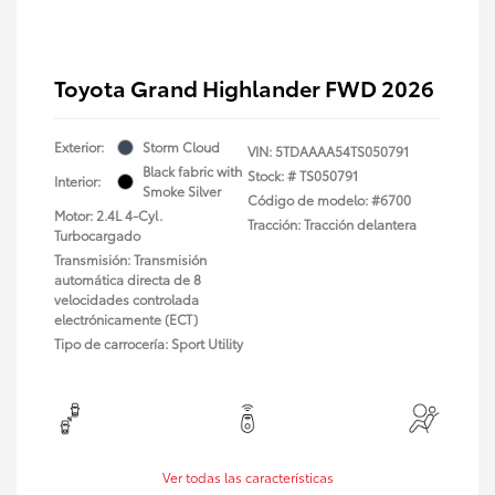
Toyota Grand Highlander FWD 2026
Exterior:
Storm Cloud
VIN:
5TDAAAA54TS050791
Black fabric with
Stock: #
TS050791
Interior:
Smoke Silver
Código de modelo: #6700
Motor: 2.4L 4-Cyl.
Tracción: Tracción delantera
Turbocargado
Transmisión: Transmisión
automática directa de 8
velocidades controlada
electrónicamente (ECT)
Tipo de carrocería: Sport Utility
Ver todas las características