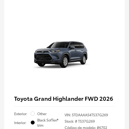
Toyota Grand Highlander FWD 2026
Exterior:
Other
VIN:
5TDAAAA54TS37G269
Black SofTex®
Stock: #
TS37G269
Interior:
trim
Código de modelo: #6702