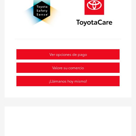
Ver opciones de pago
Valore su comercio
¡Llámanos hoy mismo!