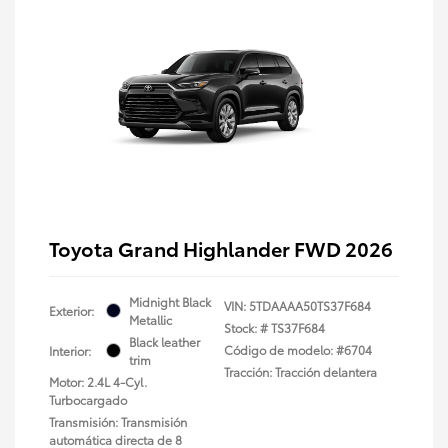
Toyota Grand Highlander FWD 2026
Midnight Black
VIN:
5TDAAAA50TS37F684
Exterior:
Metallic
Stock: #
TS37F684
Black leather
Código de modelo: #6704
Interior:
trim
Tracción: Tracción delantera
Motor: 2.4L 4-Cyl.
Turbocargado
Transmisión: Transmisión
automática directa de 8