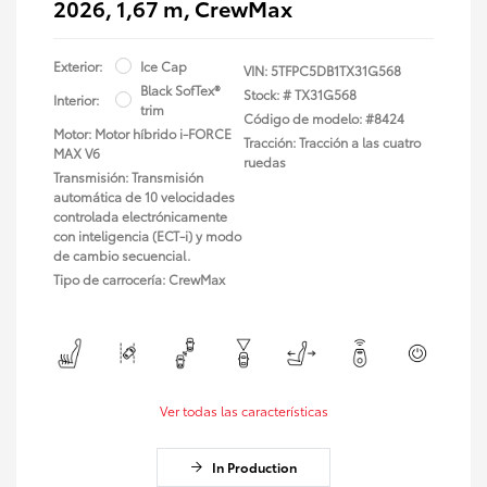
2026, 1,67 m, CrewMax
Exterior:
Ice Cap
VIN:
5TFPC5DB1TX31G568
Black SofTex®
Stock: #
TX31G568
Interior:
trim
Código de modelo: #8424
Motor: Motor híbrido i-FORCE
Tracción: Tracción a las cuatro
MAX V6
ruedas
Transmisión: Transmisión
automática de 10 velocidades
controlada electrónicamente
con inteligencia (ECT-i) y modo
de cambio secuencial.
Tipo de carrocería: CrewMax
Ver todas las características
In Production