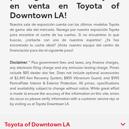
en venta en Toyota of
Downtown LA!
Nuestra sala de exposición cuenta con los últimos modelos Toyota
de gama alta del mercado. Navega por nuestra exposición Toyota
para encontrar el coche de tus sueños. Si no encuentras lo que
buscas, ¡contacta con uno de nuestros expertos! ¿Ya has
encontrado tu coche ideal? ¡Visita nuestro equipo del centro de
financiación para dar el siguiente paso!
Disclaimer:
* Plus government fees and taxes, any finance charges,
any electronic filing charge and any emission testing charge. Prices
include $85 dealer doc fee. Does not include optional accessories
of $2,495 Karr Recovery System, $895 Vibranium Guard, and $995
PermaPlate Interior & Exterior Protection. All prices, specifications
and availability subject to change without notice. While great effort
is made to ensure the accuracy of the information on this site, errors
do occur so please verify information with a customer service rep or
by visiting us at Toyota Downtown LA.
Toyota of Downtown LA