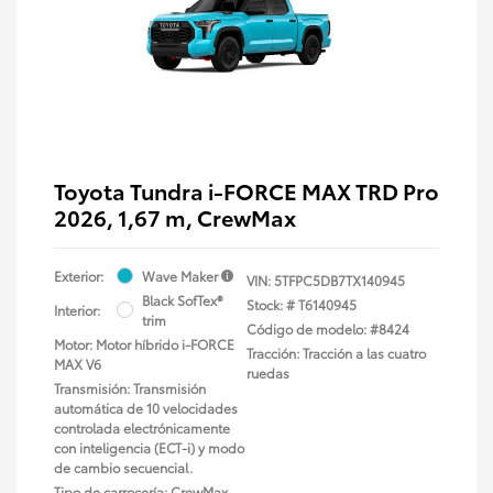
Toyota Tundra i-FORCE MAX TRD Pro
2026, 1,67 m, CrewMax
Exterior:
Wave Maker
VIN:
5TFPC5DB7TX140945
Black SofTex®
Stock: #
T6140945
Interior:
trim
Código de modelo: #8424
Motor: Motor híbrido i-FORCE
Tracción: Tracción a las cuatro
MAX V6
ruedas
Transmisión: Transmisión
automática de 10 velocidades
controlada electrónicamente
con inteligencia (ECT-i) y modo
de cambio secuencial.
Tipo de carrocería: CrewMax