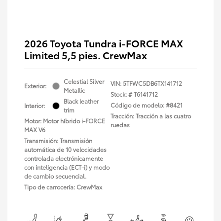
2026 Toyota Tundra i-FORCE MAX
Limited 5,5 pies. CrewMax
Celestial Silver
VIN:
5TFWC5DB6TX141712
Exterior:
Metallic
Stock: #
T6141712
Black leather
Código de modelo: #8421
Interior:
trim
Tracción: Tracción a las cuatro
Motor: Motor híbrido i-FORCE
ruedas
MAX V6
Transmisión: Transmisión
automática de 10 velocidades
controlada electrónicamente
con inteligencia (ECT-i) y modo
de cambio secuencial.
Tipo de carrocería: CrewMax