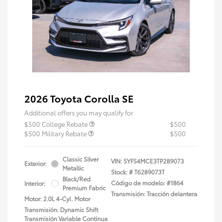
2026 Toyota Corolla SE
Additional offers you may qualify for
$500 College Rebate
$500
$500 Military Rebate
$500
Classic Silver
VIN:
5YFS4MCE3TP289073
Exterior:
Metallic
Stock: #
T6289073T
Black/Red
Código de modelo: #1864
Interior:
Premium Fabric
Transmisión: Tracción delantera
Motor: 2.0L 4-Cyl. Motor
Transmisión: Dynamic Shift
Transmisión Variable Continua