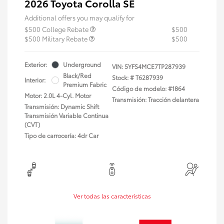
2026 Toyota Corolla SE
Additional offers you may qualify for
$500 College Rebate
$500
$500 Military Rebate
$500
Exterior:
Underground
VIN:
5YFS4MCE7TP287939
Black/Red
Stock: #
T6287939
Interior:
Premium Fabric
Código de modelo: #1864
Motor: 2.0L 4-Cyl. Motor
Transmisión: Tracción delantera
Transmisión: Dynamic Shift
Transmisión Variable Continua
(CVT)
Tipo de carrocería: 4dr Car
Ver todas las características