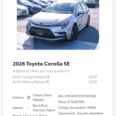
2026 Toyota Corolla SE
Additional offers you may qualify for
$500 College Rebate
$500
$500 Military Rebate
$500
Classic Silver
VIN:
5YFP4MCE5TP287685
Exterior:
Metallic
Stock: #
T6287685
Black/Red
Código de modelo: #1864
Interior:
Premium Fabric
Transmisión: Tracción delantera
Motor: 2.0L 4-Cyl. Motor