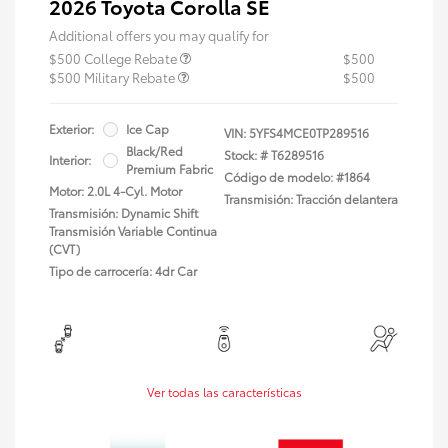
2026 Toyota Corolla SE
Additional offers you may qualify for
$500 College Rebate
$500
$500 Military Rebate
$500
Exterior:
Ice Cap
VIN:
5YFS4MCE0TP289516
Black/Red
Stock: #
T6289516
Interior:
Premium Fabric
Código de modelo: #1864
Motor: 2.0L 4-Cyl. Motor
Transmisión: Tracción delantera
Transmisión: Dynamic Shift
Transmisión Variable Continua
(CVT)
Tipo de carrocería: 4dr Car
Ver todas las características