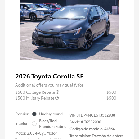
2026 Toyota Corolla SE
Additional offers you may qualify for
$500 College Rebate
$500
$500 Military Rebate
$500
Exterior:
Underground
VIN:
JTDP4MCE6T3532938
Black/Red
Stock: #
T6532938
Interior:
Premium Fabric
Código de modelo: #1864
Motor: 2.0L 4-Cyl. Motor
Transmisión: Tracción delantera