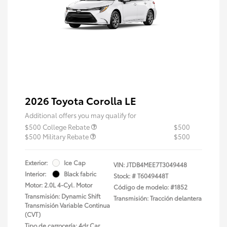
2026 Toyota Corolla LE
Additional offers you may qualify for
$500 College Rebate
$500
$500 Military Rebate
$500
Exterior:
Ice Cap
VIN:
JTDB4MEE7T3049448
Interior:
Black fabric
Stock: #
T6049448T
Motor: 2.0L 4-Cyl. Motor
Código de modelo: #1852
Transmisión: Dynamic Shift
Transmisión: Tracción delantera
Transmisión Variable Continua
(CVT)
Tipo de carrocería: 4dr Car