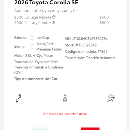
2026 Toyota Corolla SE
Additional offers you may qualify for
$500 College Rebate
$500
$500 Military Rebate
$500
Exterior:
Ice Cap
VIN:
JTDS4MCE4T3532754
Black/Red
Stock: #
T6532754D
Interior:
Premium Fabric
Código de modelo: #1864
Motor: 2.0L 4-Cyl. Motor
Transmisión: Tracción delantera
Transmisión: Dynamic Shift
Transmisión Variable Continua
(CVT)
Tipo de carrocería: 4dr Car
Ver todas las características