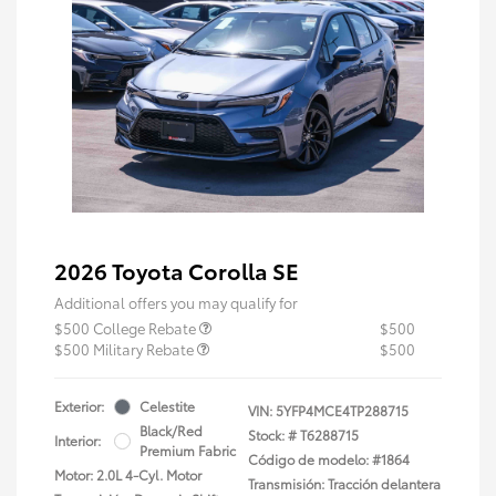
2026 Toyota Corolla SE
Additional offers you may qualify for
$500 College Rebate
$500
$500 Military Rebate
$500
Exterior:
Celestite
VIN:
5YFP4MCE4TP288715
Black/Red
Stock: #
T6288715
Interior:
Premium Fabric
Código de modelo: #1864
Motor: 2.0L 4-Cyl. Motor
Transmisión: Tracción delantera