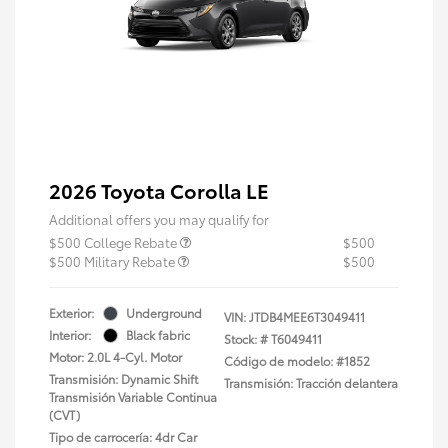
2026 Toyota Corolla LE
Additional offers you may qualify for
$500 College Rebate
$500
$500 Military Rebate
$500
Exterior:
Underground
VIN:
JTDB4MEE6T3049411
Interior:
Black fabric
Stock: #
T6049411
Motor: 2.0L 4-Cyl. Motor
Código de modelo: #1852
Transmisión: Dynamic Shift
Transmisión: Tracción delantera
Transmisión Variable Continua
(CVT)
Tipo de carrocería: 4dr Car