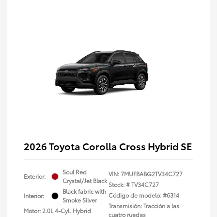
2026 Toyota Corolla Cross Hybrid SE
Soul Red
VIN:
7MUFBABG2TV34C727
Exterior:
Crystal/Jet Black
Stock: #
TV34C727
Black fabric with
Código de modelo: #6314
Interior:
Smoke Silver
Transmisión: Tracción a las
Motor: 2.0L 4-Cyl. Hybrid
cuatro ruedas