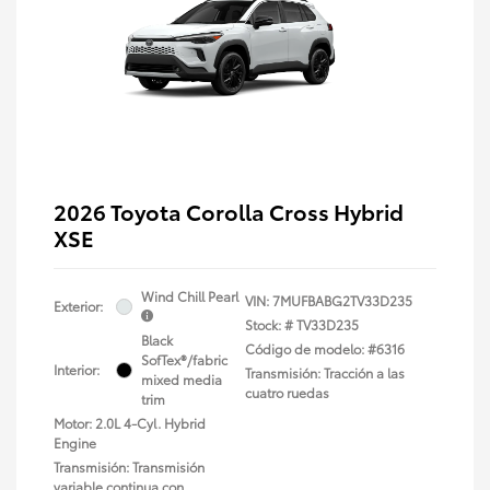
2026 Toyota Corolla Cross Hybrid
XSE
Wind Chill Pearl
VIN:
7MUFBABG2TV33D235
Exterior:
Stock: #
TV33D235
Black
Código de modelo: #6316
SofTex®/fabric
Interior:
Transmisión: Tracción a las
mixed media
cuatro ruedas
trim
Motor: 2.0L 4-Cyl. Hybrid
Engine
Transmisión: Transmisión
variable continua con