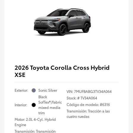
2026 Toyota Corolla Cross Hybrid
XSE
Exterior:
Sonic Silver
VIN:
7MUFBABG3TV34A064
Black
Stock: #
TV34A064
SofTex®/fabric
Código de modelo: #6316
Interior:
mixed media
Transmisión: Tracción a las
trim
cuatro ruedas
Motor: 2.0L 4-Cyl. Hybrid
Engine
Transmisión: Transmisión