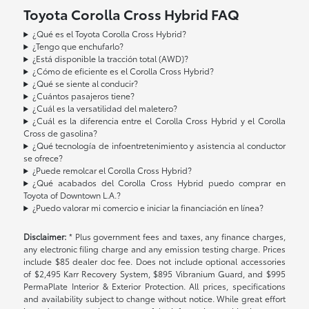
Toyota Corolla Cross Hybrid FAQ
¿Qué es el Toyota Corolla Cross Hybrid?
¿Tengo que enchufarlo?
¿Está disponible la tracción total (AWD)?
¿Cómo de eficiente es el Corolla Cross Hybrid?
¿Qué se siente al conducir?
¿Cuántos pasajeros tiene?
¿Cuál es la versatilidad del maletero?
¿Cuál es la diferencia entre el Corolla Cross Hybrid y el Corolla
Cross de gasolina?
¿Qué tecnología de infoentretenimiento y asistencia al conductor
se ofrece?
¿Puede remolcar el Corolla Cross Hybrid?
¿Qué acabados del Corolla Cross Hybrid puedo comprar en
Toyota of Downtown L.A.?
¿Puedo valorar mi comercio e iniciar la financiación en línea?
Disclaimer:
* Plus government fees and taxes, any finance charges,
any electronic filing charge and any emission testing charge. Prices
include $85 dealer doc fee. Does not include optional accessories
of $2,495 Karr Recovery System, $895 Vibranium Guard, and $995
PermaPlate Interior & Exterior Protection. All prices, specifications
and availability subject to change without notice. While great effort